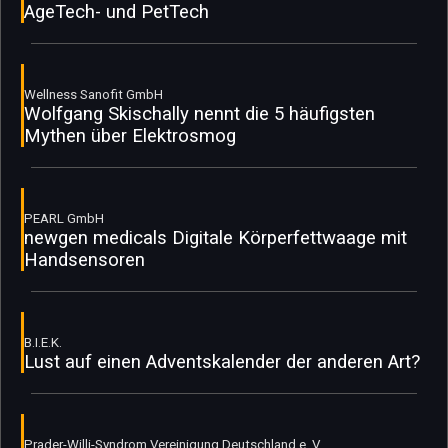
AgeTech- und PetTech
Wellness Sanofit GmbH
Wolfgang Skischally nennt die 5 häufigsten
Mythen über Elektrosmog
PEARL GmbH
newgen medicals Digitale Körperfettwaage mit
Handsensoren
B.I.E.K.
Lust auf einen Adventskalender der anderen Art?
Prader-Willi-Syndrom Vereinigung Deutschland e. V.