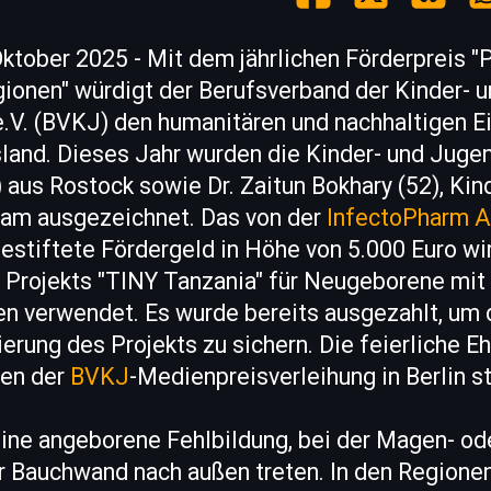
tober 2025 - Mit dem jährlichen Förderpreis "P
gionen" würdigt der Berufsverband der Kinder- 
e.V. (BVKJ) den humanitären und nachhaltigen E
land. Dieses Jahr wurden die Kinder- und Jugen
) aus Rostock sowie Dr. Zaitun Bokhary (52), Kin
am ausgezeichnet. Das von der
InfectoPharm A
estiftete Fördergeld in Höhe von 5.000 Euro wi
 Projekts "TINY Tanzania" für Neugeborene mit
 verwendet. Es wurde bereits ausgezahlt, um d
erung des Projekts zu sichern. Die feierliche E
en der
BVKJ
-Medienpreisverleihung in Berlin st
eine angeborene Fehlbildung, bei der Magen- od
r Bauchwand nach außen treten. In den Regionen