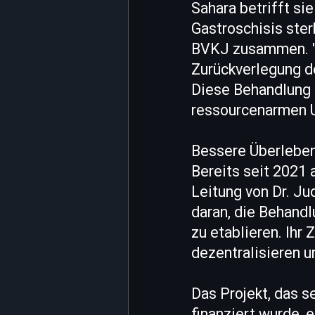
Sahara betrifft si
Gastroschisis ster
BVKJ zusammen. "S
Zurückverlegung d
Diese Behandlung i
ressourcenarmen U
Bessere Überleben
Bereits seit 2021
Leitung von Dr. Ju
daran, die Behandl
zu etablieren. Ihr
dezentralisieren u
Das Projekt, das s
finanziert wurde, 