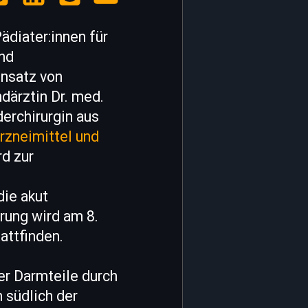
ädiater:innen für
und
insatz von
därztin Dr. med.
derchirurgin aus
rzneimittel und
rd zur
ie akut
hrung wird am 8.
attfinden.
er Darmteile durch
 südlich der