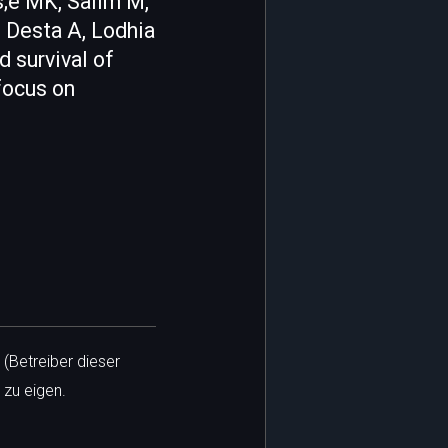
;e MK, Salim M,
 Desta A, Lodhia
d survival of
focus on
 (Betreiber dieser
 zu eigen.