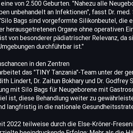
e eine von 2.500 Geburten. "Nahezu alle Neugeb
ben unbehandelt an Infektionen", fasst Dr. med
ilo Bags sind vorgeformte Silikonbeutel, die e
er herausgetretenen Organe ohne operativen Ein
st von besonderer pädiatrischer Relevanz, da si
mgebungen durchführbar ist."
schancen in den Zentren
 arbeitet das "TINY Tanzania"-Team unter der 
dith Lindert, Dr. Zaitun Bokhary und Dr. Godfrey
ung mit Silo Bags für Neugeborene mit Gastrosc
 Ziel ist, diese Behandlung weiter zu gewährleist
nd langfristig in die nationale Gesundheitsstrat
eit 2022 teilweise durch die Else-Kröner-Fresen
erzielte beeindruckende Erfolge: Mehr als die Hä