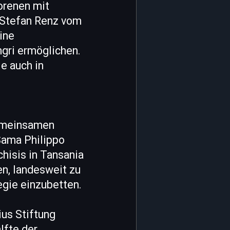
orenen mit
. Stefan Renz vom
ine
gri ermöglichen.
e auch in
gemeinsamen
 Sama Philippo
hisis in Tansania
en, landesweit zu
egie einzubetten.
ius Stiftung
lfte der