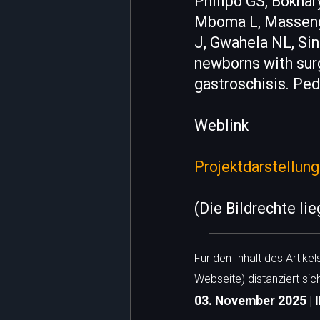
Philipo GS, Bokha
Mboma L, Massenga
J, Gwahela NL, Sin
newborns with surg
gastroschisis. Pedi
Weblink
Projektdarstellung
(Die Bildrechte li
Für den Inhalt des Artike
Webseite) distanziert sic
03. November 2025 | 