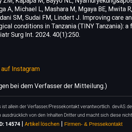
ry ZM, Kapapa M, Bayyo NL, Nyamuryekung&apos
 A, Michael L, Mashara M, Mgaya BE, Mwita R,
dani SM, Sudai FM, Lindert J. Improving care an
ical conditions in Tanzania (TINY Tanzania): a 
atr Surg Int. 2024. 40(1):250.
 auf Instagram
egen bei dem Verfasser der Mitteilung.)
ls ist allein der Verfasser/Pressekontakt verantwortlich. devAS.de
h ausdrücklich von den Inhalten Dritter und macht sich diese nicht
|
|
ID: 14574
Artikel löschen
Firmen- & Pressekontakt