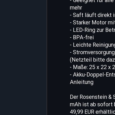
- Geeignet für all
mehr
- Saft läuft direkt 
- Starker Motor mi
- LED-Ring zur Be
- BPA-frei
- Leichte Reinigu
- Stromversorgung:
(Netzteil bitte da
- Maße: 25 x 22 x 
- Akku-Doppel-Ent
Anleitung
Der Rosenstein & S
mAh ist ab sofort
49,99 EUR erhältli