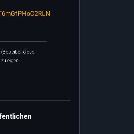
55T6mGfPHoC2RLN
 (Betreiber dieser
 zu eigen.
fentlichen