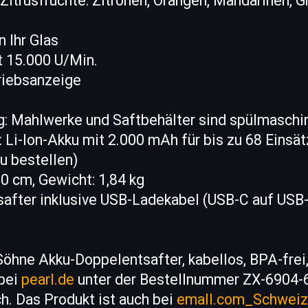
e Zitrusfrüchte: Zitronen, Orangen, Mandarinen, G
in Ihr Glas
t 15.000 U/Min.
triebsanzeige
ng: Mahlwerke und Saftbehälter sind spülmasch
 Li-Ion-Akku mit 2.000 mAh für bis zu 68 Einsät
zu bestellen)
20 cm, Gewicht: 1,84 kg
safter inklusive USB-Ladekabel (USB-C auf USB
öhne Akku-Doppelentsafter, kabellos, BPA-frei
 bei
pearl.de
unter der Bestellnummer ZX-6904-
ch. Das Produkt ist auch bei
emall.com_Schweiz