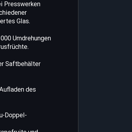
ei Presswerken
schiedener
iertes Glas.
5.000 Umdrehungen
rusfrüchte.
r Saftbehälter
 Aufladen des
ku-Doppel-