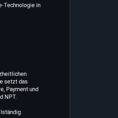
ce-Technologie in
zheitlichen
e setzt das
re, Payment und
nd NPT.
llständig