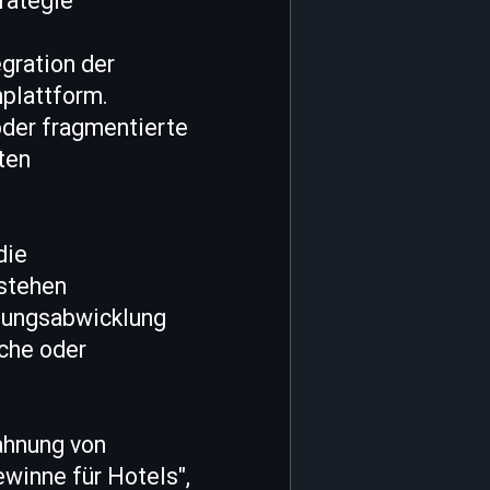
rategie
egration der
plattform.
oder fragmentierte
ten
die
tstehen
hlungsabwicklung
che oder
zahnung von
winne für Hotels",