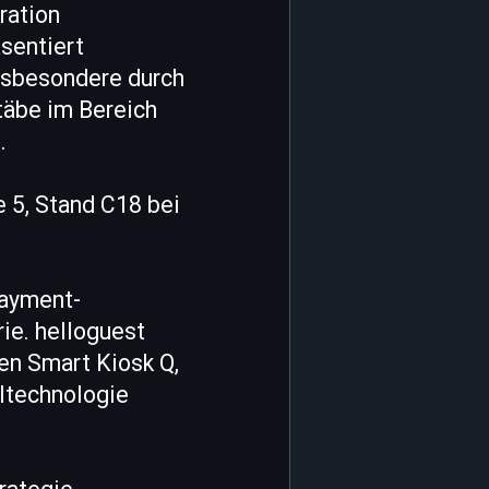
ration
sentiert
insbesondere durch
äbe im Bereich
.
e 5, Stand C18 bei
ayment-
rie. helloguest
en Smart Kiosk Q,
ltechnologie