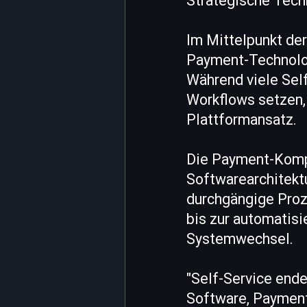
Strategische Tech
Im Mittelpunkt der
Payment-Technolog
Während viele Sel
Workflows setzen, 
Plattformansatz.
Die Payment-Kompo
Softwarearchitekt
durchgängige Proz
bis zur automatis
Systemwechsel.
"Self-Service ende
Software, Payment