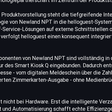
nologiepartnerschaft im Zentrum der Produktst
 Produktvorstellung steht die tiefgreifende Int
ie von Newland NPT in die helloguest-System
f-Service-Lösungen auf externe Schnittstellen 
verfolgt helloguest einen konsequent integrier
nenten von Newland NPT sind vollständig in 
ur des Smart Kiosk Q eingebunden. Dadurch en
esse - vom digitalen Meldeschein über die Za
ierten Zimmerkarten-Ausgabe - ohne Medienbrü
t nicht bei Hardware. Erst die intelligente Ver
 und Automatisierung schafft echte Effizienzge