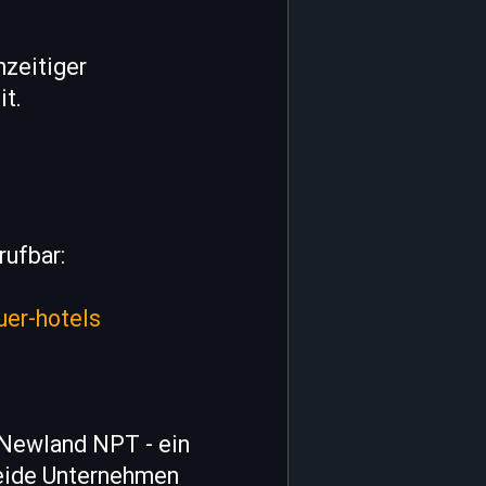
hzeitiger
it.
rufbar:
uer-hotels
 Newland NPT - ein
Beide Unternehmen