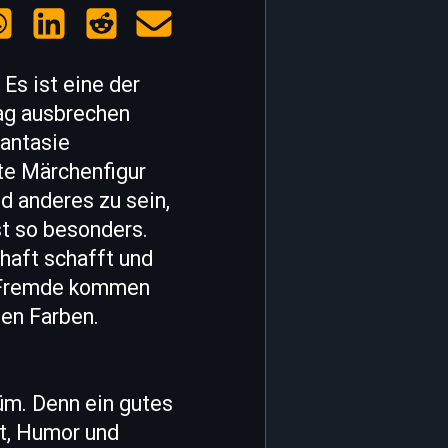
Es ist eine der
tag ausbrechen
Fantasie
te Märchenfigur
d anderes zu sein,
st so besonders.
haft schafft und
r, Fremde kommen
len Farben.
üm. Denn ein gutes
it, Humor und