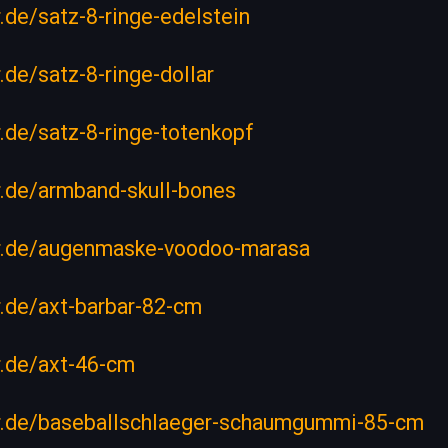
r.de/satz-8-ringe-edelstein
r.de/satz-8-ringe-dollar
er.de/satz-8-ringe-totenkopf
er.de/armband-skull-bones
ler.de/augenmaske-voodoo-marasa
er.de/axt-barbar-82-cm
er.de/axt-46-cm
ler.de/baseballschlaeger-schaumgummi-85-cm