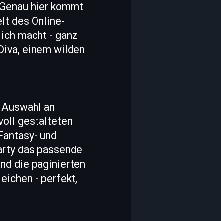
. Genau hier kommt
elt des Online-
lich macht - ganz
Diva, einem wilden
e Auswahl an
oll gestalteten
Fantasy- und
Party das passende
und die paginierten
eichen - perfekt,