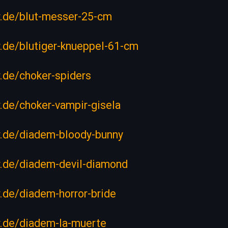
er.de/blut-messer-25-cm
er.de/blutiger-knueppel-61-cm
er.de/choker-spiders
er.de/choker-vampir-gisela
er.de/diadem-bloody-bunny
er.de/diadem-devil-diamond
er.de/diadem-horror-bride
er.de/diadem-la-muerte