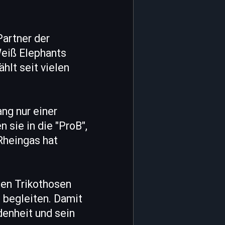
artner der
Weiß Elephants
hlt seit vielen
ng nur einer
 sie in die "ProB",
Rheingas hat
den Trikothosen
 begleiten. Damit
denheit und sein