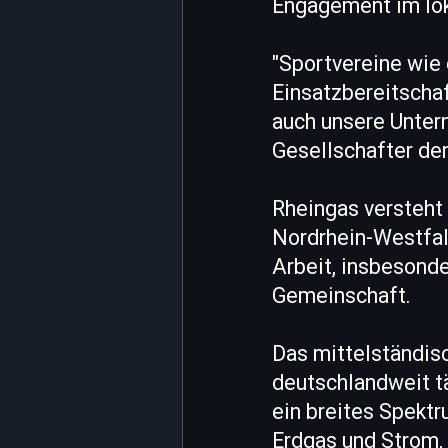
Engagement im lok
"Sportvereine wie
Einsatzbereitschaf
auch unsere Unter
Gesellschafter de
Rheingas versteht 
Nordrhein-Westfale
Arbeit, insbesond
Gemeinschaft.
Das mittelständisc
deutschlandweit t
ein breites Spekt
Erdgas und Strom,