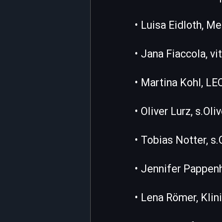
• Luisa Eidloth, 
• Jana Fiaccola, v
• Martina Kohl, 
• Oliver Lurz, s.Oli
• Tobias Notter, s.
• Jennifer Pappen
• Lena Römer, Kli