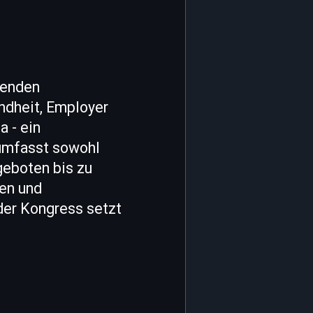
denden
ndheit, Employer
 - ein
 umfasst sowohl
geboten bis zu
een und
der Kongress setzt