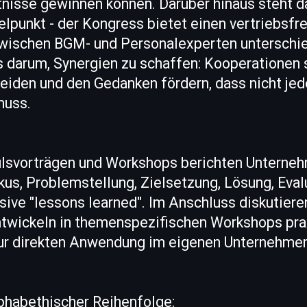
tnisse gewinnen können. Darüber hinaus steht 
lpunkt - der Kongress bietet einen vertriebsfr
zwischen BGM- und Personalexperten unterschie
s darum, Synergien zu schaffen: Kooperationen 
eiden und den Gedanken fördern, dass nicht je
muss.
lsvorträgen und Workshops berichten Unterneh
okus, Problemstellung, Zielsetzung, Lösung, Eval
usive "lessons learned". Im Anschluss diskutie
wickeln in themenspezifischen Workshops pra
ur direkten Anwendung im eigenen Unternehmen
lphabethischer Reihenfolge: