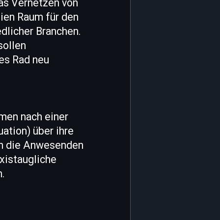
das Vernetzen von
eien Raum für den
dlicher Branchen.
sollen
des Rad neu
men nach einer
uation) über ihre
ren die Anwesenden
xistaugliche
.