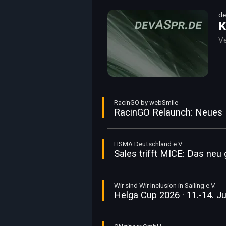
de
K
Ve
RacinGO by webSmile
RacinGO Relaunch: Neues D
HSMA Deutschland e.V.
Sales trifft MICE: Das ne
Wir sind Wir Inclusion in Sailing e.V.
Helga Cup 2026 · 11.-14. J