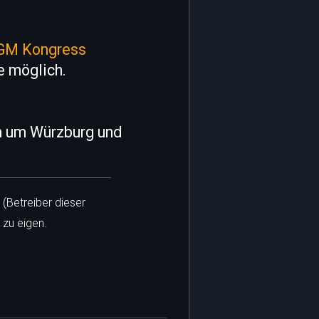
GM Kongress
e möglich.
on um Würzburg und
 (Betreiber dieser
 zu eigen.