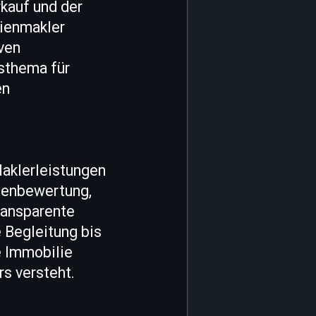
rkauf und der
lienmakler
iven
gsthema für
en
Maklerleistungen
ienbewertung,
transparente
 Begleitung bis
e Immobilie
rs versteht.