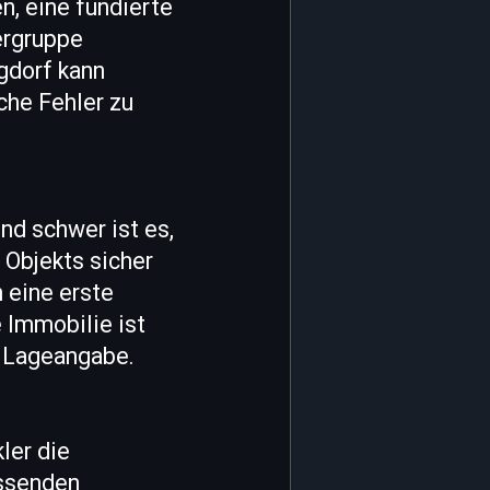
n, eine fundierte
ergruppe
gdorf kann
che Fehler zu
nd schwer ist es,
 Objekts sicher
 eine erste
e Immobilie ist
d Lageangabe.
ler die
assenden