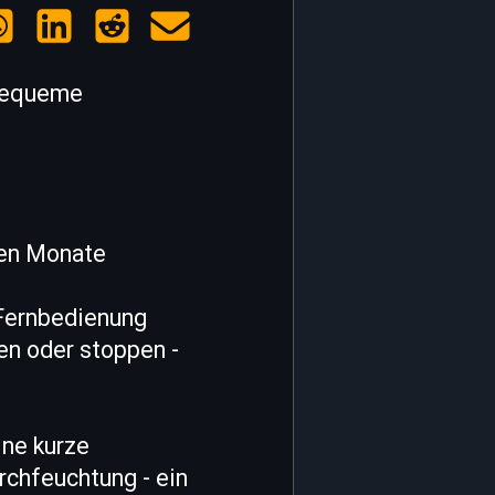
 bequeme
men Monate
 Fernbedienung
en oder stoppen -
ine kurze
rchfeuchtung - ein