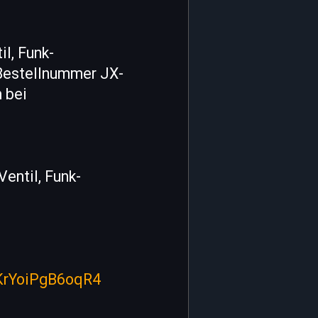
l, Funk-
Bestellnummer JX-
 bei
entil, Funk-
rKrYoiPgB6oqR4