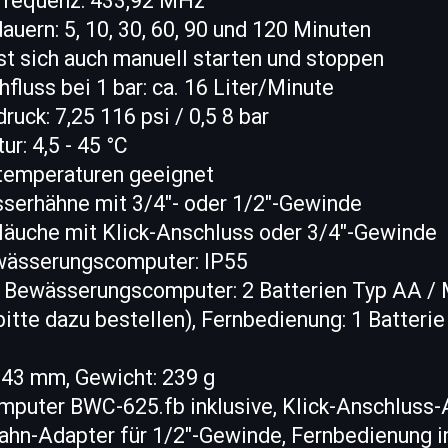
kfrequenz: 433,92 MHz
uern: 5, 10, 30, 60, 90 und 120 Minuten
st sich auch manuell starten und stoppen
fluss bei 1 bar: ca. 16 Liter/Minute
ruck: 7,25 116 psi / 0,5 8 bar
r: 4,5 - 45 °C
rtemperaturen geeignet
asserhähne mit 3/4"- oder 1/2"-Gewinde
hläuche mit Klick-Anschluss oder 3/4"-Gewinde
wässerungscomputer: IP55
 Bewässerungscomputer: 2 Batterien Typ AA / M
itte dazu bestellen), Fernbedienung: 1 Batterie
 43 mm, Gewicht: 239 g
puter BWC-625.fb inklusive, Klick-Anschluss-A
hn-Adapter für 1/2"-Gewinde, Fernbedienung in