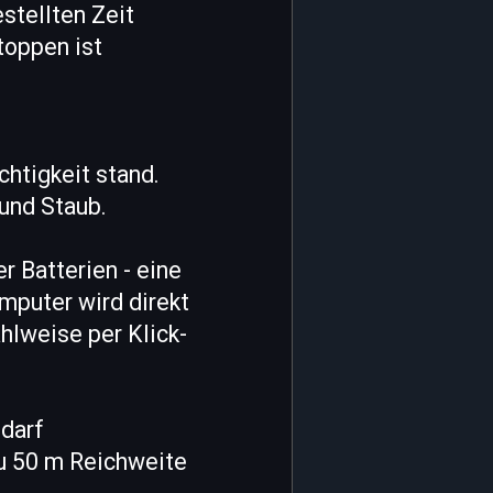
stellten Zeit
toppen ist
htigkeit stand.
 und Staub.
r Batterien - eine
mputer wird direkt
hlweise per Klick-
edarf
u 50 m Reichweite