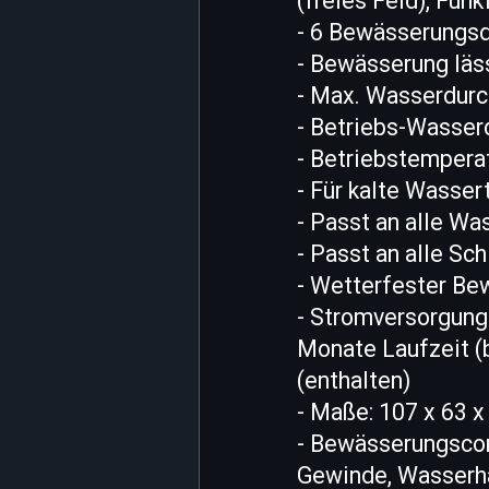
(freies Feld), Fun
- 6 Bewässerungsda
- Bewässerung läs
- Max. Wasserdurch
- Betriebs-Wasserd
- Betriebstemperatu
- Für kalte Wasse
- Passt an alle W
- Passt an alle Sc
- Wetterfester Be
- Stromversorgung
Monate Laufzeit (b
(enthalten)
- Maße: 107 x 63 x
- Bewässerungscom
Gewinde, Wasserha