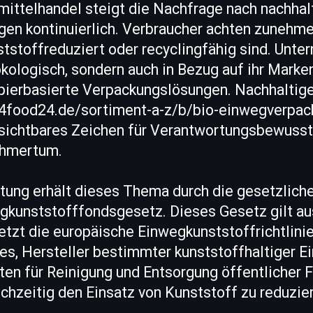
ittelhandel steigt die Nachfrage nach nachhal
en kontinuierlich. Verbraucher achten zunehme
stoffreduziert oder recyclingfähig sind. Unte
ökologisch, sondern auch in Bezug auf ihr Mark
pierbasierte Verpackungslösungen. Nachhaltig
4food24.de/sortiment-a-z/b/bio-einwegverpac
s sichtbares Zeichen für Verantwortungsbewusst
ehmertum.
tung erhält dieses Thema durch die gesetzlich
gkunststofffondsgesetz. Dieses Gesetz gilt aus
tzt die europäische Einwegkunststoffrichtlinie
 es, Hersteller bestimmter kunststoffhaltiger 
ten für Reinigung und Entsorgung öffentlicher 
ichzeitig den Einsatz von Kunststoff zu reduzie