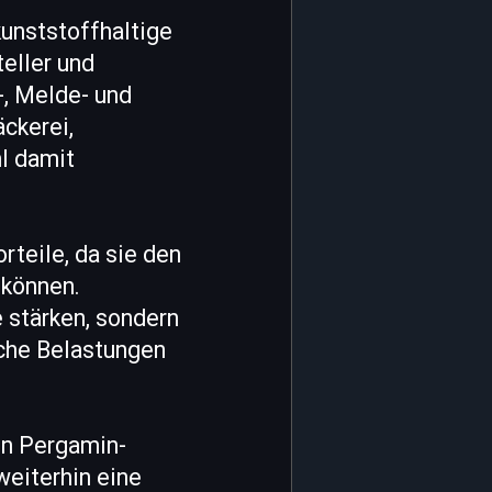
unststoffhaltige
eller und
-, Melde- und
ckerei,
l damit
rteile, da sie den
 können.
 stärken, sondern
iche Belastungen
en Pergamin-
weiterhin eine