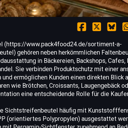
el (https://www.pack4food24.de/sortiment-a-
beutel) gehören neben herkömmlichen Faltenbeut
rdausstattung in Bäckereien, Backshops, Cafes,
ndel. Sie verbinden Produktschutz mit einer a
und ermöglichen Kunden einen direkten Blick au
ren wie Brötchen, Croissants, Laugengebäck od
ntation eine entscheidende Rolle für die Kaufe
e Sichtstreifenbeutel häufig mit Kunststofffen
PP (orientiertes Polypropylen) ausgestattet we
 mit Pergamin-Sichtfenster zunehmend an Bed