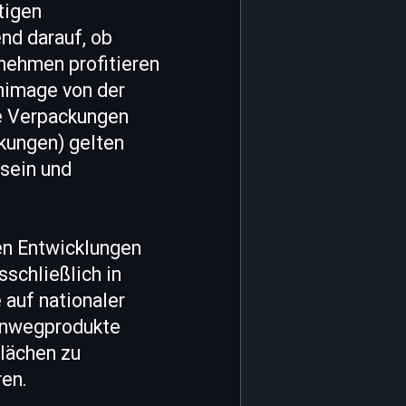
tigen
nd darauf, ob
rnehmen profitieren
enimage von der
e Verpackungen
kungen) gelten
sein und
en Entwicklungen
schließlich in
 auf nationaler
Einwegprodukte
Flächen zu
ren.