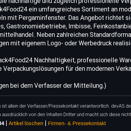
die nachhaltige und zugleich professionelle V
ck4Food24 ein umfangreiches Sortiment an mo
ln mit Pergaminfenster. Das Angebot richtet si
es, Gastronomiebetriebe, Imbisse, Feinkostanbi
ttelhandel. Neben zahlreichen Standardforma
ngen mit eigenem Logo- oder Werbedruck realisi
ack4Food24 Nachhaltigkeit, professionelle War
e Verpackungslösungen für den modernen Verka
egen bei dem Verfasser der Mitteilung.)
ls ist allein der Verfasser/Pressekontakt verantwortlich. devAS.de
h ausdrücklich von den Inhalten Dritter und macht sich diese nicht
|
|
34
Artikel löschen
Firmen- & Pressekontakt