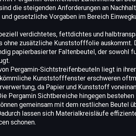
sind die steigenden Anforderungen an Nachhalti
t und gesetzliche Vorgaben im Bereich Einwegk
peziell verdichtetes, fettdichtes und halbtrans
as ohne zusätzliche Kunststofffolie auskommt. 
ndig papierbasierter Faltenbeutel, der sowohl fu
ugt.
 von Pergamin-Sichtstreifenbeuteln liegt in ihre
kömmliche Kunststofffenster erschweren oftm
rverwertung, da Papier und Kunststoff voneina
ie Pergamin Sichtbereiche hingegen bestehen 
können gemeinsam mit dem restlichen Beutel üb
adurch lassen sich Materialkreisläufe effizient
cen schonen.