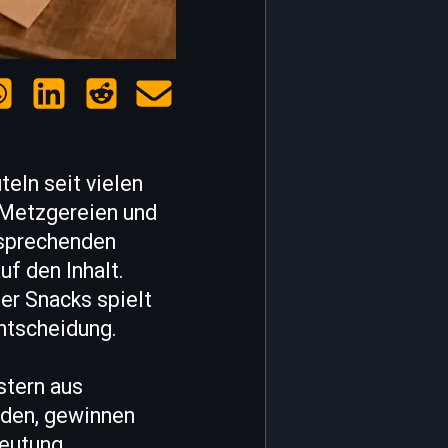
eln seit vielen
 Metzgereien und
nsprechenden
f den Inhalt.
er Snacks spielt
ntscheidung.
stern aus
rden, gewinnen
eutung.