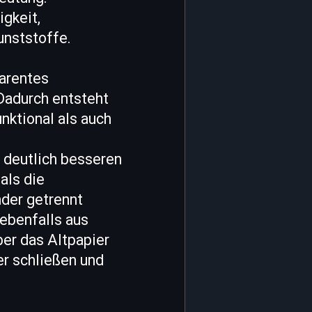
gkeit,
unststoffe.
parentes
Dadurch entsteht
nktional als auch
r deutlich besseren
als die
nder getrennt
ebenfalls aus
er das Altpapier
er schließen und