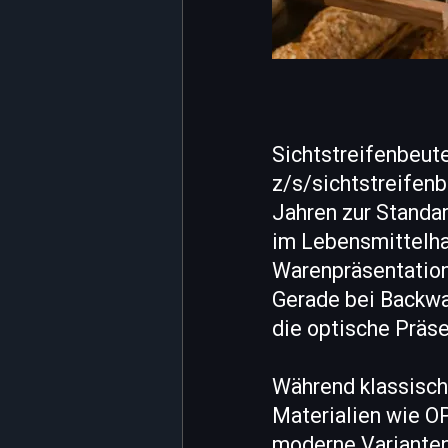
Sichtstreifenbeut
z/s/sichtstreifen
Jahren zur Standa
im Lebensmittelha
Warenpräsentation 
Gerade bei Backwa
die optische Präse
Während klassisch
Materialien wie O
moderne Varianten