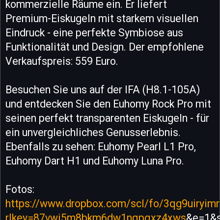
kommerzielle Räume ein. Er liefert
Premium-Eiskugeln mit starkem visuellen
Eindruck - eine perfekte Symbiose aus
Funktionalität und Design. Der empfohlene
Verkaufspreis: 559 Euro.
Besuchen Sie uns auf der IFA (H8.1-105A)
und entdecken Sie den Euhomy Rock Pro mit
seinen perfekt transparenten Eiskugeln - für
ein unvergleichliches Genusserlebnis.
Ebenfalls zu sehen: Euhomy Pearl L1 Pro,
Euhomy Dart H1 und Euhomy Luna Pro.
Fotos:
https://www.dropbox.com/scl/fo/3qg9uiryim
rlkey=87vwi5m8bkm6dw1nqpqxz4xws
&e=1&s