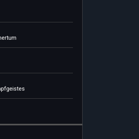
hmertum
mpfgeistes