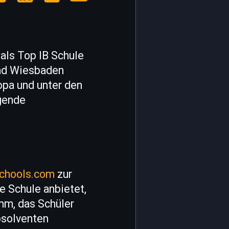
 als Top IB Schule
und Wiesbaden
opa und unter den
gende
schools.com
zur
e Schule anbietet,
amm, das Schüler
bsolventen