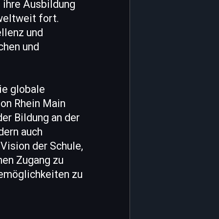
 ihre Ausbildung
eltweit fort.
llenz und
schen und
ie globale
gion Rhein Main
der Bildung an der
ndern auch
 Vision der Schule,
hnen Zugang zu
emöglichkeiten zu