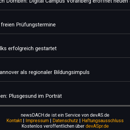
ch Dornbirn: Digital Campus Vorarlberg eröffnet neue
 freien Prüfungstermine
s erfolgreich gestartet
annover als regionaler Bildungsimpuls
en: Plusgesund im Porträt
newsDACH.de ist ein Service von devAS.de
Kontakt
|
Impressum
|
Datenschutz
|
Haftungsausschluss
Kostenlos veröffentlichen über
devASpr.de