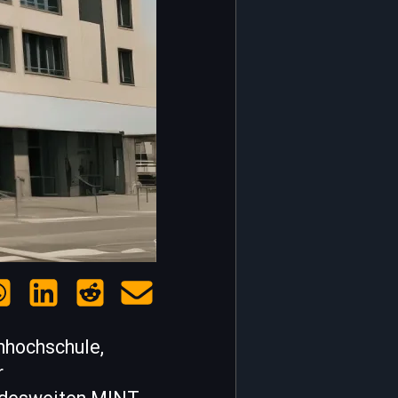
nhochschule,
r