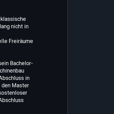
 klassische
ang nicht in
elle Freiräume
ein Bachelor-
schinenbau
Abschluss in
) den Master
 kostenloser
-Abschluss