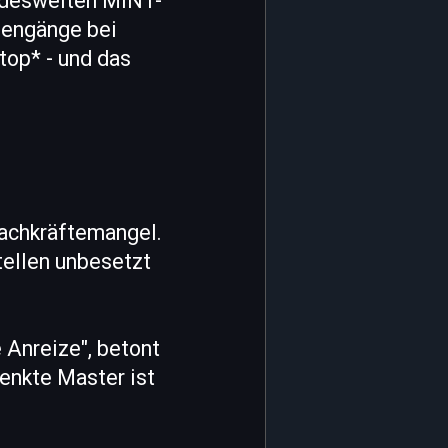
ndesweiten MINT-
iengänge bei
top* - und das
Fachkräftemangel.
tellen unbesetzt
 Anreize", betont
enkte Master ist