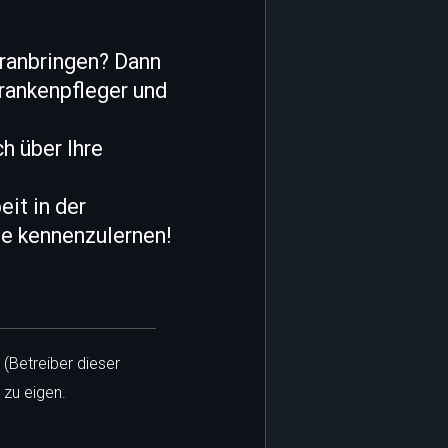
voranbringen? Dann
Krankenpfleger und
h über Ihre
it in der
ie kennenzulernen!
 (Betreiber dieser
 zu eigen.