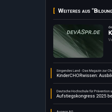
Weiteres aus "Bildung
de
K
Ve
Singendes Land - Das Magazin zur Cho
KinderCHORwissen: Ausbild
Deutsche Hochschule für Präventio
Aufstiegskongress 2025 beg
Augeon AG