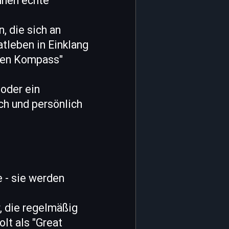
hnen echte
, die sich an
atleben in Einklang
ünen Kompass"
oder ein
ch und persönlich
e - sie werden
r, die regelmäßig
olt als "Great