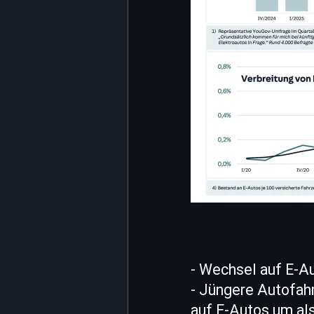
- Wechsel auf E-Au
- Jüngere Autofah
auf E-Autos um al