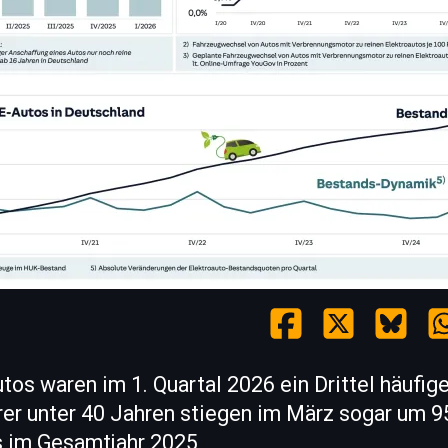
tos waren im 1. Quartal 2026 ein Drittel häufige
rer unter 40 Jahren stiegen im März sogar um 9
s im Gesamtjahr 2025