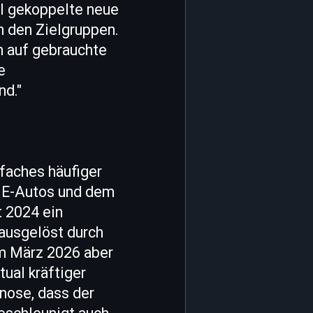
l gekoppelte neue
n den Zielgruppen.
h auf gebrauchte
e
nd."
faches häufiger
n E-Autos und dem
 2024 ein
 ausgelöst durch
im März 2026 aber
ual kräftiger
gnose, dass der