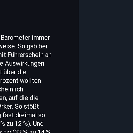
K-Barometer immer
eise. So gab bei
it Führerschein an
kte Auswirkungen
t über die
rozent wollten
heinlich
n, auf die die
rker. So stößt
 fast dreimal so
 % zu 12 %). Und
sitiv (32 % zu 14 %