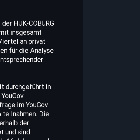
en der HUK-COBURG
 mit insgesamt
iertel an privat
en für die Analyse
entsprechender
t durchgeführt in
t YouGov
mfrage im YouGov
 teilnahmen. Die
erhalb der
t und sind