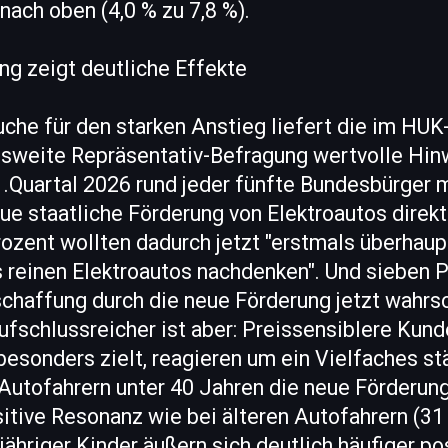
nach oben (4,0 % zu 7,8 %).
ng zeigt deutliche Effekte
uche für den starken Anstieg liefert die im HU
sweite Repräsentativ-Befragung wertvolle Hinw
.Quartal 2026 rund jeder fünfte Bundesbürger m
eue staatliche Förderung von Elektroautos dire
Prozent wollten dadurch jetzt "erstmals überhaup
 reinen Elektroautos nachdenken". Und sieben P
chaffung durch die neue Förderung jetzt wahrsc
ufschlussreicher ist aber: Preissensiblere Kunde
esonders zielt, reagieren um ein Vielfaches stä
Autofahrern unter 40 Jahren die neue Förderung
sitive Resonanz wie bei älteren Autofahrern (31
jähriger Kinder äußern sich deutlich häufiger po