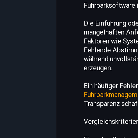
Fuhrparksoftware i
Die Einführung ode
mangelhaften Anfo
Faktoren wie Syst
Fehlende Abstimmu
während unvollst
erzeugen.
Ein häufiger Fehle
Fuhrparkmanagem
Transparenz schaf
Vergleichskriterie