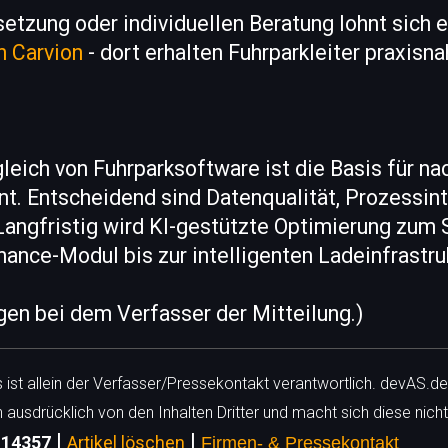
etzung oder individuellen Beratung lohnt sich e
n Carvion
- dort erhalten Fuhrparkleiter praxisn
gleich von Fuhrparksoftware ist die Basis für na
. Entscheidend sind Datenqualität, Prozessint
Langfristig wird KI-gestützte Optimierung zum 
ance-Modul bis zur intelligenten Ladeinfrastruk
egen bei dem Verfasser der Mitteilung.)
ls ist allein der Verfasser/Pressekontakt verantwortlich. devAS.de
h ausdrücklich von den Inhalten Dritter und macht sich diese nicht
|
|
: 14357
Artikel löschen
Firmen- & Pressekontakt