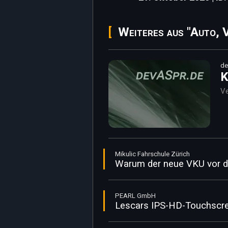
Weiteres aus "Auto, 
de
K
Ve
Mikulic Fahrschule Zürich
Warum der neue VKU vor de
PEARL GmbH
Lescars IPS-HD-Touchscr