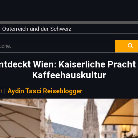
 Österreich und der Schweiz
entdeckt Wien: Kaiserliche Prach
Kaffeehauskultur
n
|
Aydin Tasci Reiseblogger