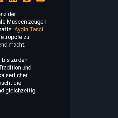
enz der
tale Museen zeugen
hatte.
Aydin Tasci
Metropole zu
end macht.
 bis zu den
Tradition und
aiserlicher
macht die
d gleichzeitig