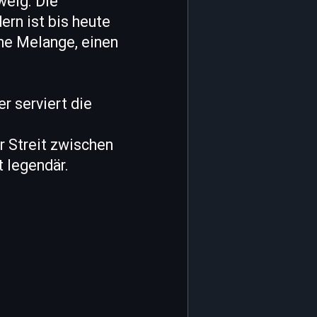
weig. Die
rn ist bis heute
ine Melange, einen
r serviert die
r Streit zwischen
t legendär.