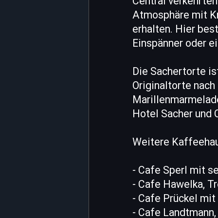
Central verkehrten
Atmosphäre mit Kr
erhalten. Hier bes
Einspänner oder e
Die Sachertorte i
Originaltorte nac
Marillenmarmelade
Hotel Sacher und C
Weitere Kaffeehau
- Cafe Sperl mit 
- Cafe Hawelka, Tr
- Cafe Prückel mit
- Cafe Landtmann,