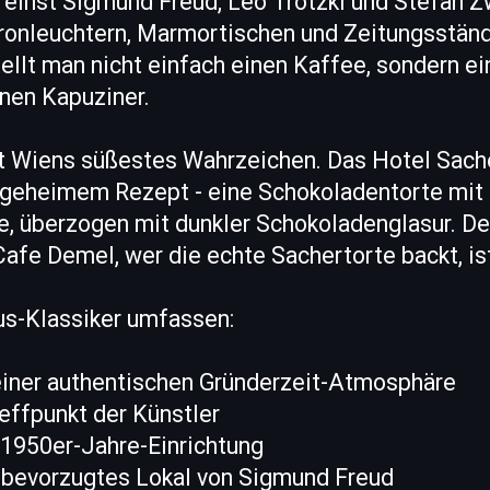
 einst Sigmund Freud, Leo Trotzki und Stefan Z
onleuchtern, Marmortischen und Zeitungsstände
tellt man nicht einfach einen Kaffee, sondern e
inen Kapuziner.
st Wiens süßestes Wahrzeichen. Das Hotel Sache
h geheimem Rezept - eine Schokoladentorte mit
, überzogen mit dunkler Schokoladenglasur. De
afe Demel, wer die echte Sachertorte backt, is
s-Klassiker umfassen:
seiner authentischen Gründerzeit-Atmosphäre
effpunkt der Künstler
 1950er-Jahre-Einrichtung
 bevorzugtes Lokal von Sigmund Freud