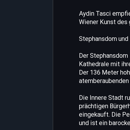
Aydin Tasci empfi
Wiener Kunst des g
Stephansdom und h
Der Stephansdom i
Kathedrale mit ihr
Der 136 Meter hohe
atemberaubenden B
Die Innere Stadt r
prächtigen Bürgerh
eingekauft. Die P
und ist ein barock