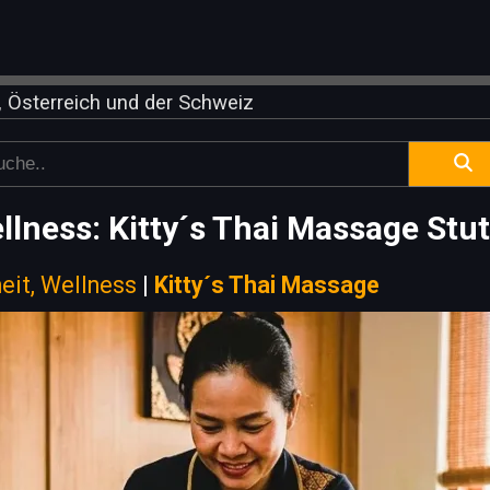
 Österreich und der Schweiz
ness: Kitty´s Thai Massage Stutt
eit, Wellness
|
Kitty´s Thai Massage