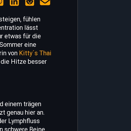
teigen, fühlen
ntration lässt
r etwas für die
m Sommer eine
rin von
Kitty´s Thai
, die Hitze besser
d einem trägen
zt genau hier an.
der Lymphfluss
en schwere Beine,