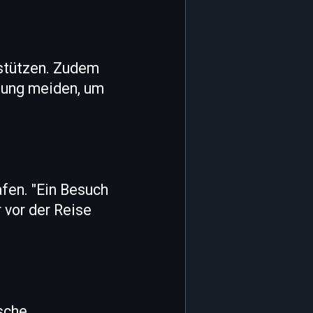
rstützen. Zudem
dlung meiden, um
afen. "Ein Besuch
r vor der Reise
ische