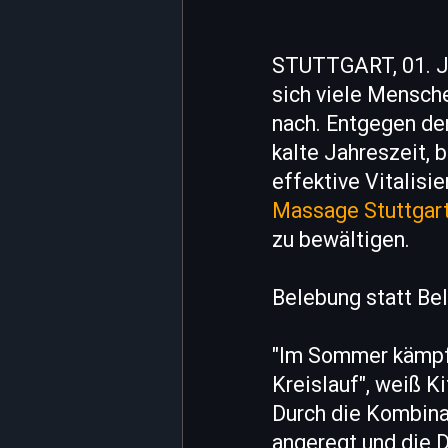
STUTTGART, 01. Ju
sich viele Mensch
nach. Entgegen de
kalte Jahreszeit, 
effektive Vitalisi
Massage Stuttgar
zu bewältigen.
Belebung statt Be
"Im Sommer kämpft
Kreislauf", weiß K
Durch die Kombina
angeregt und die D