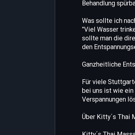
Behandlung spürba
Was sollte ich na
"Viel Wasser trink
sollte man die di
den Entspannungse
Ganzheitliche Ents
Für viele Stuttgar
bei uns ist wie ei
Verspannungen löst,
Über Kitty´s Thai 
Kitty´s Thai Massa