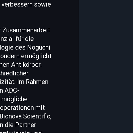
t verbessern sowie
zur Zusammenarbeit
zial für die
logie des Noguchi
 sondern ermöglicht
nen Antikörper.
hiedlicher
izität. Im Rahmen
on ADC-
m mögliche
operationen mit
ionova Scientific,
n die Partner