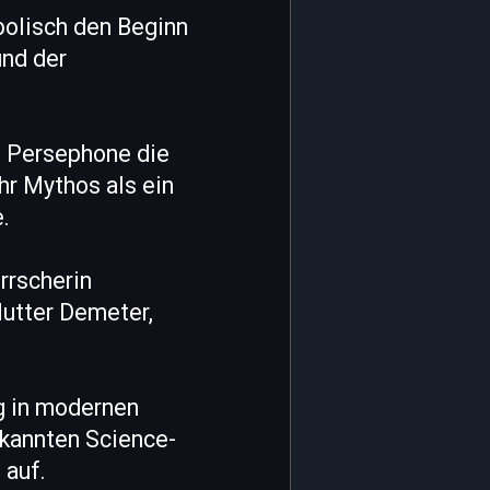
mbolisch den Beginn
und der
t Persephone die
hr Mythos als ein
.
rrscherin
Mutter Demeter,
g in modernen
ekannten Science-
 auf.