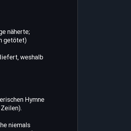
ge näherte;
n getötet)
liefert, weshalb
omerischen Hymne
Zeilen).
Ehe niemals