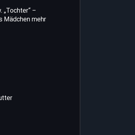
. „Tochter“ –
ßes Mädchen mehr
utter