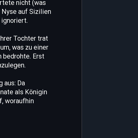
rtete nicht (was
Nyse auf Sizilien
ignoriert.
hrer Tochter trat
tum, was zu einer
 bedrohte. Erst
nzulegen.
g aus: Da
nate als Königin
f, woraufhin