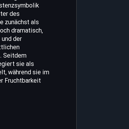
istenzsymbolik
ter des
e zunächst als
doch dramatisch,
b und der
ttlichen
t. Seitdem
giert sie als
lt, während sie im
r Fruchtbarkeit