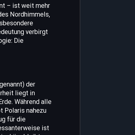
nt – ist weit mehr
r des Nordhimmels,
insbesondere
edeutung verbirgt
gie: Die
 genannt) der
heit liegt in
 Erde. Während alle
bt Polaris nahezu
g für die
essanterweise ist