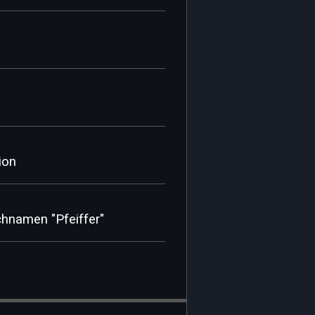
ion
chnamen "Pfeiffer"