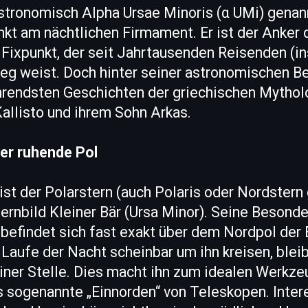
stronomisch Alpha Ursae Minoris (α UMi) genan
unkt am nächtlichen Firmament. Er ist der Anke
 Fixpunkt, der seit Jahrtausenden Reisenden (
eg weist. Doch hinter seiner astronomischen B
hrendsten Geschichten der griechischen Mytholo
allisto und ihrem Sohn Arkas.
er ruhende Pol
ist der Polarstern (auch Polaris oder Nordstern
ernbild Kleiner Bär (Ursa Minor). Seine Besonder
r befindet sich fast exakt über dem Nordpol der
Laufe der Nacht scheinbar um ihn kreisen, blei
ner Stelle. Dies macht ihn zum idealen Werkzeu
s sogenannte „Einnorden“ von Teleskopen. Inter