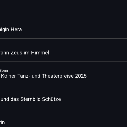
nigin Hera
yrann Zeus im Himmel
nBonn
 Kölner Tanz- und Theaterpreise 2025
 und das Sternbild Schütze
rin