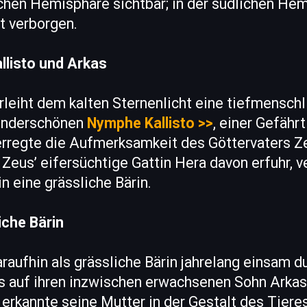
lichen Hemisphäre sichtbar; in der südlichen Hem
t verborgen.
llisto und Arkas
rleiht dem kalten Sternenlicht eine tiefmenschl
wunderschönen
Nymphe Kallisto >>
, einer Gefähr
erregte die Aufmerksamkeit des Göttervaters Ze
 Zeus’ eifersüchtige Gattin Hera davon erfuhr, v
in eine grässliche Bärin.
liche Bärin
araufhin als grässliche Bärin jahrelang einsam d
s auf ihren inzwischen erwachsenen Sohn Arkas t
 erkannte seine Mutter in der Gestalt des Tiere