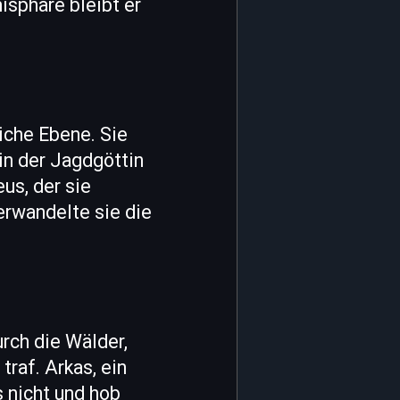
isphäre bleibt er
iche Ebene. Sie
tin der Jagdgöttin
us, der sie
erwandelte sie die
urch die Wälder,
raf. Arkas, ein
s nicht und hob