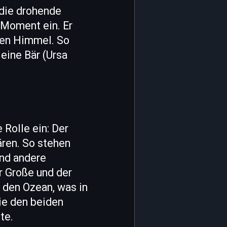
 die drohende
 Moment ein. Er
den Himmel. So
leine Bär (Ursa
 Rolle ein: Der
ären. So stehen
end andere
r Große und der
s den Ozean, was in
die den beiden
te.