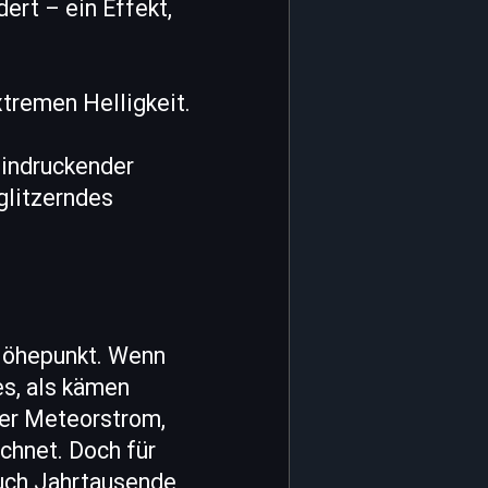
ert – ein Effekt,
extremen Helligkeit.
eindruckender
glitzerndes
 Höhepunkt. Wenn
es, als kämen
ser Meteorstrom,
chnet. Doch für
auch Jahrtausende