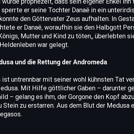
 wurde prophezeit, dass sein eigener Enkel ihn
 sperrte er seine Tochter Danaë in ein unterirdi
onnte den Göttervater Zeus aufhalten. In Gesta
htete er Danaë, woraufhin sie den Halbgott Per
önigs, Mutter und Kind zu töten,, überlebten si
 Heldenleben war gelegt.
dusa und die Rettung der Andromeda
ist untrennbar mit seiner wohl kühnsten Tat ve
edusa. Mit Hilfe göttlicher Gaben – darunter g
hild – gelang es ihm, der Gorgone den Kopf abz
zu Stein zu erstarren. Aus dem Blut der Medusa 
Pegasos.