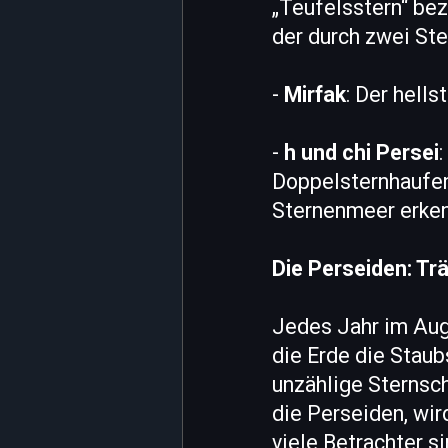
„Teufelsstern“ bez
der durch zwei Ste
-
Mirfak
: Der hells
-
h und chi Persei
Doppelsternhaufen,
Sternenmeer erken
Die Perseiden: Tr
Jedes Jahr im Aug
die Erde die Staub
unzählige Sternsc
die Perseiden, wir
viele Betrachter s