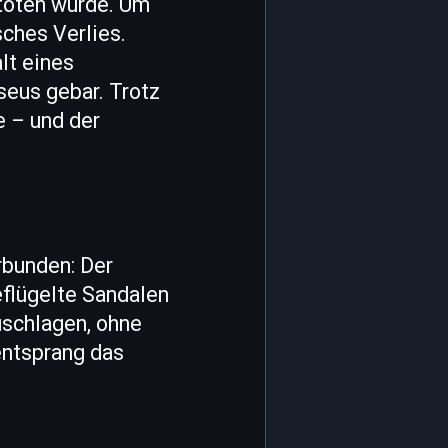
 töten würde. Um
sches Verlies.
lt eines
seus gebar. Trotz
e – und der
rbunden: Der
eflügelte Sandalen
uschlagen, ohne
entsprang das