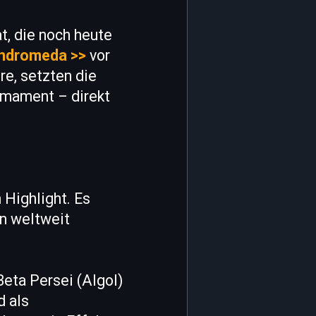
t, die noch heute
Andromeda >>
vor
e, setzten die
rmament – direkt
 Highlight. Es
n weltweit
Beta Persei (Algol)
d als