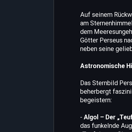
Auf seinem Rückwe
am Sternenhimmel 
dem Meeresungeheu
Götter Perseus nac
neben seine gelie
Astronomische Hig
Das Sternbild Pers
beherbergt faszin
begeistern:
-
Algol – Der „Teu
das funkelnde Aug