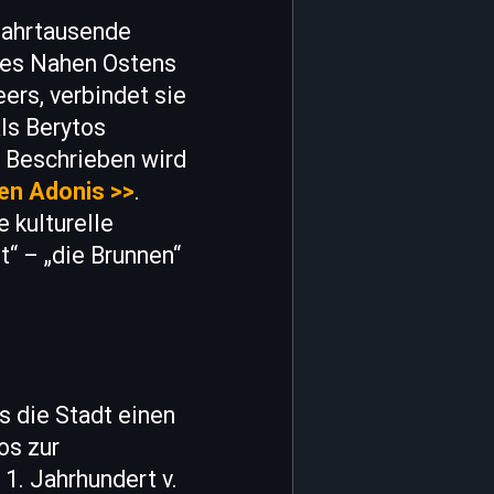
 Jahrtausende
 des Nahen Ostens
ers, verbindet sie
ls Berytos
. Beschrieben wird
en Adonis >>
.
 kulturelle
t“ – „die Brunnen“
ls die Stadt einen
os zur
1. Jahrhundert v.