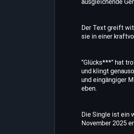
ausgleichende Ger
Der Text greift wi
sie in einer kraftv
"Glücks***" hat tr
und klingt genauso
und eingängiger M
eben.
Die Single ist ei
November 2025 ers