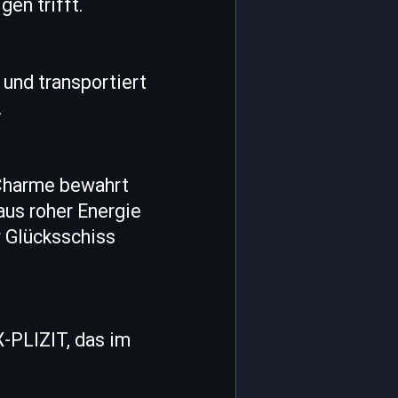
en trifft.
 und transportiert
.
 Charme bewahrt
 aus roher Energie
 Glücksschiss
-PLIZIT, das im