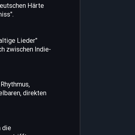
Deutschen Härte
iss".
altige Lieder"
ch zwischen Indie-
e Rhythmus,
lbaren, direkten
 die