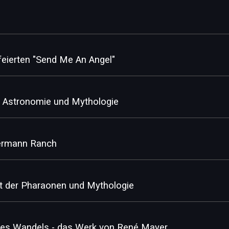
feierten "Send Me An Angel"
n: Astronomie und Mythologie
lermann Ranch
dt der Pharaonen und Mythologie
es Wandels - das Werk von René Mayer