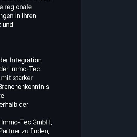
e regionale
ngen in ihren
z und
der Integration
d der Immo-Tec
mit starker
Branchenkenntnis
re
erhalb der
er Immo-Tec GmbH,
artner zu finden,