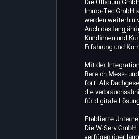
Die Officium GmbH
Immo-Tec GmbH aus
werden weiterhin v
Auch das langjähr
Kundinnen und Kun
Erfahrung und Kom
Mit der Integrati
Bereich Mess- und
fort. Als Dachgese
die verbrauchsab
für digitale Lösu
Etablierte Unterne
Die W-Serv GmbH m
verfügen über lan