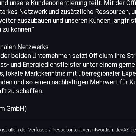
nd unsere Kundenorientierung teilt. Mit der Of
starkes Netzwerk und zusätzliche Ressourcen, 
weiter auszubauen und unseren Kunden langfrist
 zu können."
onalen Netzwerks
er beiden Unternehmen setzt Officium ihre Stra
ess- und Energiedienstleister unter einem gem
 es, lokale Marktkenntnis mit überregionaler Expe
nden und so einen nachhaltigen Mehrwert für Ku
t zu schaffen.
ium GmbH)
ls ist allein der Verfasser/Pressekontakt verantwortlich. devAS.de