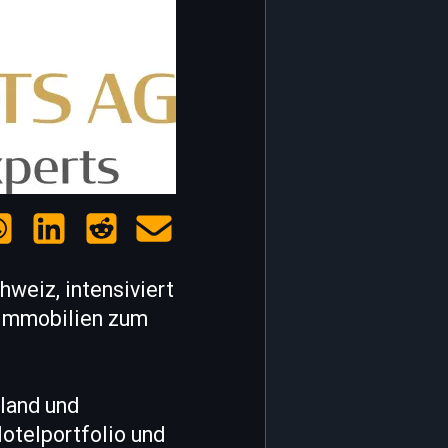
hweiz, intensiviert
limmobilien zum
hland und
Hotelportfolio und