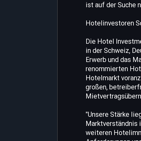
ist auf der Suche 
Hotelinvestoren S
Die Hotel Investme
in der Schweiz, De
Erwerb und das Ma
renommierten Hot
Hotelmarkt voranzu
großen, betreiberf
Mietvertragsüber
"Unsere Stärke lie
Marktverständnis i
weiteren Hotelimmo