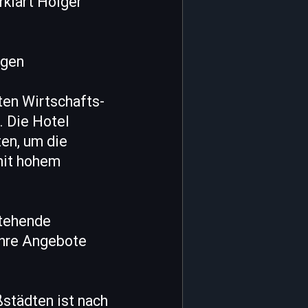
rklärt Holger
agen
ten Wirtschafts-
. Die Hotel
ten, um die
 mit hohem
stehende
ihre Angebote
städten ist nach