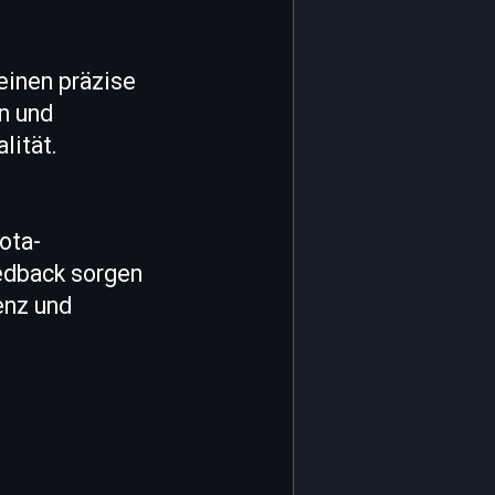
einen präzise
n und
lität.
ota-
edback sorgen
enz und