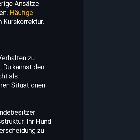
erige Ansätze
ten.
Häufige
n Kurskorrektur.
 Verhalten zu
. Du kannst den
cht als
chen Situationen
undebesitzer
truktur. Ihr Hund
nterscheidung zu