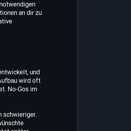
e notwendigen
tionen an dir zu
ative
e
ntwickelt, und
Aufbau wird oft
st. No-Gos im
n schwieriger.
rwünschte