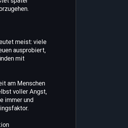
stet später
vorzugehen.
eutet meist: viele
euen ausprobiert,
ünden mit
rbeit am Menschen
lbst voller Angst,
de immer und
ingsfaktor.
xion