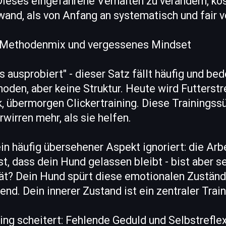
Dieses eingefahrene Verhalten zu verändern, ko
wand, als von Anfang an systematisch und fair 
4: Methodenmix und vergessenes Mindset
s ausprobiert" - dieser Satz fällt häufig und bed
den, aber keine Struktur. Heute wird Futterstr
, übermorgen Clickertraining. Diese Trainingss
irren mehr, als sie helfen.
ein häufig übersehener Aspekt ignoriert: die A
t, dass dein Hund gelassen bleibt - bist aber se
ät? Dein Hund spürt diese emotionalen Zustän
end. Dein innerer Zustand ist ein zentraler Train
ng scheitert: Fehlende Geduld und Selbstrefle