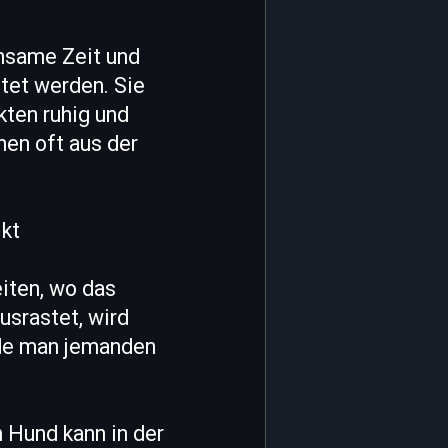
nsame Zeit und
tet werden. Sie
ikten ruhig und
en oft aus der
ikt
eiten, wo das
srastet, wird
rde man jemanden
n Hund kann in der