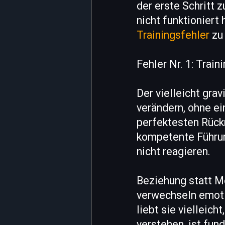
der erste Schritt 
nicht funktioniert
Trainingsfehler
zu 
Fehler Nr. 1: Trai
Der vielleicht grav
verändern, ohne e
perfektesten Rückr
kompetente Führung
nicht reagieren.
Beziehung statt Me
verwechseln emoti
liebt sie vielleich
verstehen, ist fun