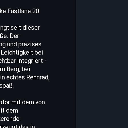
ke Fastlane 20
ngt seit dieser
ße. Der
ng und präzises
Leichtigkeit bei
htbar integriert -
m Berg, bei
ein echtes Rennrad,
spaß.
Motor mit dem von
mit dem
kerende
rzeugt das in