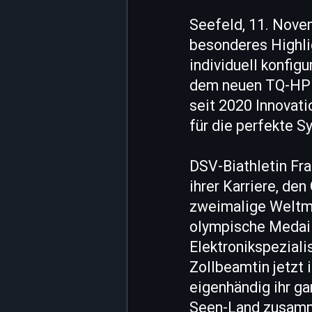
Seefeld, 11. Novem
besonderes Highlig
individuell konfig
dem neuen TQ-HPR40
seit 2020 Innovati
für die perfekte S
DSV-Biathletin Fra
ihrer Karriere, d
zweimalige Weltme
olympische Medail
Elektronikspeziali
Zollbeamtin jetzt 
eigenhändig ihr g
Seen-Land zusamme