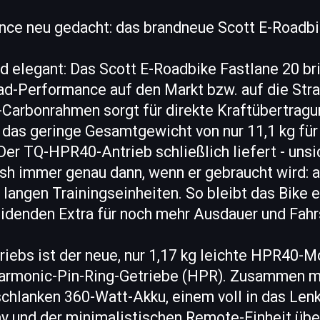
ce neu gedacht: das brandneue Scott E-Roadbi
d elegant: Das Scott E-Roadbike Fastlane 20 bri
d-Performance auf den Markt bzw. auf die Stra
arbonrahmen sorgt für direkte Kraftübertragu
das geringe Gesamtgewicht von nur 11,1 kg für 
Der TQ-HPR40-Antrieb schließlich liefert - unsic
sh immer genau dann, wenn er gebraucht wird: a
langen Trainingseinheiten. So bleibt das Bike 
idenden Extra für noch mehr Ausdauer und Fahr
iebs ist der neue, nur 1,17 kg leichte HPR40-
Harmonic-Pin-Ring-Getriebe (HPR). Zusammen 
schlanken 360-Watt-Akku, einem voll in das Len
ay und der minimalistischen Remote-Einheit übe