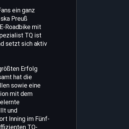
Fans ein ganz
ziska Preuß
 E-Roadbike mit
ezialist TQ ist
 setzt sich aktiv
größten Erfolg
samt hat die
len sowie eine
tion mit dem
gelernte
llt und
rt Inning im Fünf-
fizienten TQ-