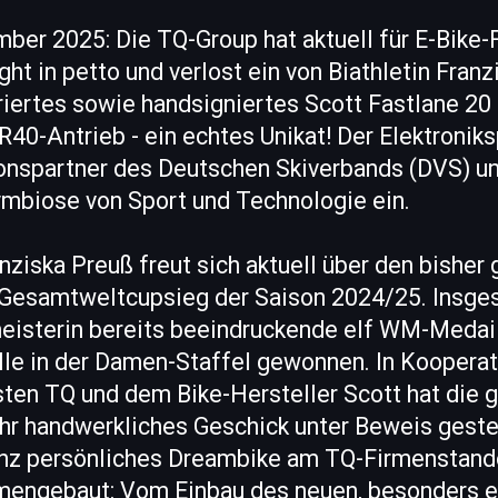
ber 2025: Die TQ-Group hat aktuell für E-Bike-
ht in petto und verlost ein von Biathletin Fran
uriertes sowie handsigniertes Scott Fastlane 20
-Antrieb - ein echtes Unikat! Der Elektroniksp
onspartner des Deutschen Skiverbands (DVS) und
ymbiose von Sport und Technologie ein.
nziska Preuß freut sich aktuell über den bisher 
en Gesamtweltcupsieg der Saison 2024/25. Insge
isterin bereits beeindruckende elf WM-Medail
le in der Damen-Staffel gewonnen. In Koopera
sten TQ und dem Bike-Hersteller Scott hat die 
ihr handwerkliches Geschick unter Beweis geste
anz persönliches Dreambike am TQ-Firmenstando
ngebaut: Vom Einbau des neuen, besonders ef