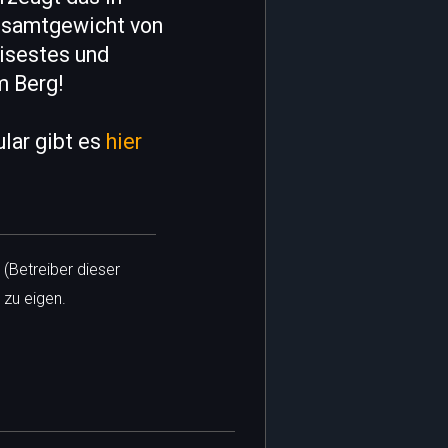
esamtgewicht von
eisestes und
m Berg!
lar gibt es
hier
 (Betreiber dieser
 zu eigen.