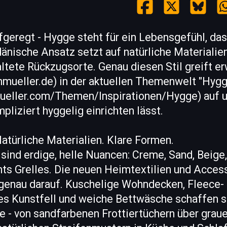
geregt - Hygge steht für ein Lebensgefühl, das
 dänische Ansatz setzt auf natürliche Materialie
tete Rückzugsorte. Genau diesen Stil greift e
nmueller.de) in der aktuellen Themenwelt "Hyg
mueller.com/Themen/Inspirationen/Hygge) auf un
liziert hyggelig einrichten lässt.
atürliche Materialien. Klare Formen.
sind erdige, helle Nuancen: Creme, Sand, Beige,
hts Grelles. Die neuen Heimtextilien und Acces
 genau darauf. Kuschelige Wohndecken, Fleece- 
tes Kunstfell und weiche Bettwäsche schaffen 
 - von sandfarbenen Frottiertüchern über graue