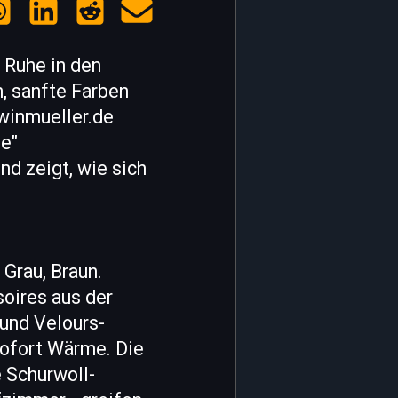
 Ruhe in den
n, sanfte Farben
rwinmueller.de
ge"
d zeigt, wie sich
 Grau, Braun.
soires aus der
und Velours-
sofort Wärme. Die
 Schurwoll-