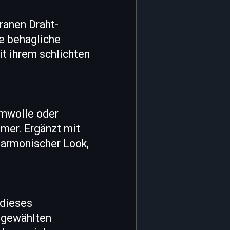
ranen Draht-
ne behagliche
t ihrem schlichten
umwolle oder
mmer. Ergänzt mit
 harmonischer Look,
.
 dieses
sgewählten