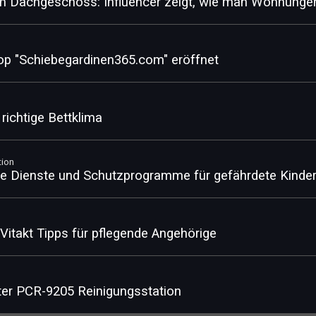
im Dachgeschoss: Influencer zeigt, wie man Wohnungen
op "Schiebegardinen365.com" eröffnet
richtige Bettklima
tion
ale Dienste und Schutzprogramme für gefährdete Kinde
r Vitakt Tipps für pflegende Angehörige
ter PCR-9205 Reinigungsstation