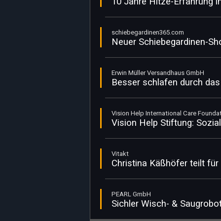
10 Jahre Hitze-Erfahrung 
schiebegardinen365.com
Neu­er Schiebegardinen-Sh
Erwin Müller Versandhaus GmbH
Besser schlafen durch das 
Vision Help International Care Founda
Vision Help Stiftung: Sozi
Vitakt
Christina Käßhöfer teilt fü
PEARL GmbH
Sichler Wisch- & Saugrobo