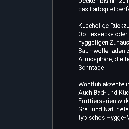
Decken bis hin zu 
das Farbspiel perf
Kuschelige Rückzu
Ob Leseecke oder 
hyggeligen Zuhaus
Baumwolle laden z
Atmosphäre, die be
Sonntage.
Wohlfühlakzente i
Auch Bad- und Küc
Frottierserien wir
Grau und Natur eleg
typisches Hygge-