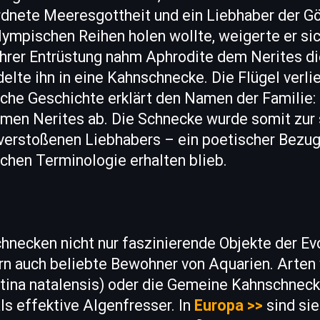
rdnete Meeresgottheit und ein Liebhaber der Gö
olympischen Reihen holen wollte, weigerte er sic
n ihrer Entrüstung nahm Aphrodite dem Nerites d
elte ihn in eine Kahnschnecke. Die Flügel verli
che Geschichte erklärt den Namen der Familie: 
amen Nerites ab. Die Schnecke wurde somit zur
erstoßenen Liebhabers – ein poetischer Bezug, 
chen Terminologie erhalten blieb.
hnecken nicht nur faszinierende Objekte der Ev
rn auch beliebte Bewohner von Aquarien. Arten 
tina natalensis) oder die Gemeine Kahnschnec
 als effektive Algenfresser. In
Europa >>
sind sie