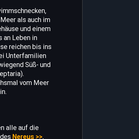
hwimmschnecken,
 Meer als auch im
ehäuse und einem
s an Leben in
e reichen bis ins
ei Unterfamilien
orwiegend Süß- und
eptaria).
echsmal vom Meer
in.
 alle auf die
d des
Nereus >>
,