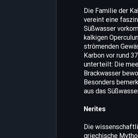
Die Familie der K
vereint eine faszi
Süßwasser vorkom
kalkigen Operculum
strömenden Gewäss
Karbon vor rund 37
unterteilt: Die me
Brackwasser bewohn
Besonders bemerke
aus das Süßwasser
Nerites
Die wissenschaftli
griechische Mytho