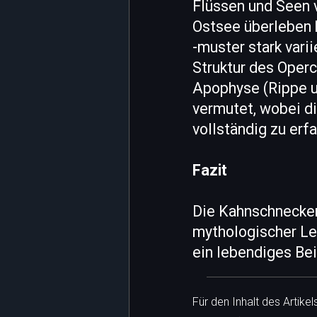
Flüssen und Seen v
Ostsee überleben k
-muster stark vari
Struktur des Oper
Apophyse (Rippe u
vermutet, wobei di
vollständig zu erf
Fazit
Die Kahnschnecken
mythologischer Le
ein lebendiges Be
Für den Inhalt des Artike