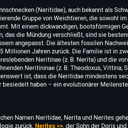
ahnschnecken (Neritidae), auch bekannt als Sc
nierende Gruppe von Weichtieren, die sowohl im
mt. Mit einem dickwandigen, bootsförmigen G
, das die Mündung verschließt, sind sie besten
ern angepasst. Die ältesten fossilen Nachweis
5 Millionen Jahren zurück. Die Familie ist in zw
ereslebenden Neritinae (z. B. Nerita) und die v
enden Neritininae (z. B. Theodoxus, Vittina, S
nswert ist, dass die Neritidae mindestens s
 besiedelt haben – ein evolutionärer Meilenste
chen Namen Neritidae, Nerita und Nerites gehen
logie zurück.
Nerites >>
, der Sohn der Doris un