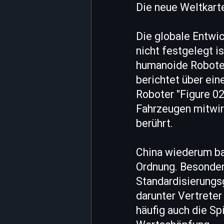
Die neue Weltkart
Die globale Entwic
nicht festgelegt i
humanoide Roboter
berichtet über ein
Roboter "Figure 0
Fahrzeugen mitwirk
berührt.
China wiederum bau
Ordnung. Besonder
Standardisierungs
darunter Vertreter
häufig auch die Sp