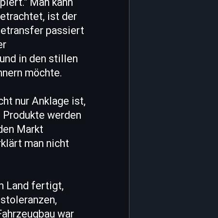
piert." Man kann
trachtet, ist der
etransfer passiert
er
nd in den stillen
nnern möchte.
ht nur Anklage ist,
e: Produkte werden
 den Markt
rklärt man nicht
 Land fertigt,
gstoleranzen,
 Fahrzeugbau war