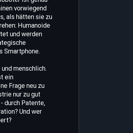
hinen vorwiegend
, als hätten sie zu
 drehen: Humanoide
stet und werden
rategische
as Smartphone.
, und menschlich.
t ein
ine Frage neu zu
trie nur zu gut
- durch Patente,
ration? Und wer
iert?