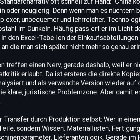
Standardnarrativ oft schnell zur Hand: "China ko
n oder neugierig. Denn wenn man es nüchtern be
exer, unbequemer und lehrreicher. Technologi
bstahl im Dunkeln. Häufig passiert er im Licht d
 in den Excel-Tabellen der Einkaufsabteilungen u
an die man sich später nicht mehr so genau eri
 treffen einen Nerv, gerade deshalb, weil er nic
tkritik erlaubt. Da ist erstens die direkte Kopi
analysiert und als verwandte Version wieder auf
die klare, juristische Problemzone. Aber damit e
.
r Transfer durch Produktion selbst: Wer in einem
 Teile, sondern Wissen. Materiallisten, Fertigun
chinenparameter, Lieferantenlogik. Gerade im