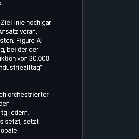
?
Ziellinie noch gar
Ansatz voran,
ten. Figure AI
, bei der der
ktion von 30.000
ndustriealltag"
ch orchestrierter
iden
tgliedern,
s setzt, setzt
lobale