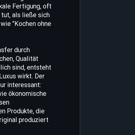
ale Fertigung, oft
ut, als ließe sich
h wie "Kochen ohne
nsfer durch
hen, Qualität
ich sind, entsteht
Luxus wirkt. Der
ur interessant:
, wie ökonomische
hsen
en Produkte, die
riginal produziert