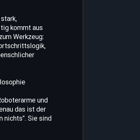
stark,
eitig kommt aus
d zum Werkzeug:
rtschrittslogik,
menschlicher
ilosophie
Roboterarme und
enau das ist der
nichts". Sie sind