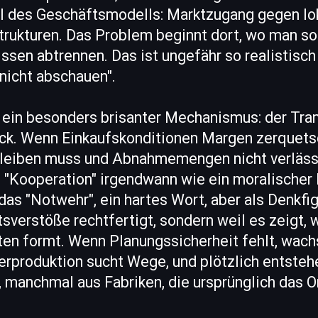
il des Geschäftsmodells: Marktzugang gegen lok
trukturen. Das Problem beginnt dort, wo man so t
ssen abtrennen. Das ist ungefähr so realistisc
 nicht abschauen".
s ein besonders brisanter Mechanismus: der Tra
k. Wenn Einkaufskonditionen Margen zerquetsc
bleiben muss und Abnahmemengen nicht verlässl
 "Kooperation" irgendwann wie ein moralischer 
as "Notwehr", ein hartes Wort, aber als Denkfig
tsverstöße rechtfertigt, sondern weil es zeigt
ten formt. Wenn Planungssicherheit fehlt, wac
erproduktion sucht Wege, und plötzlich entsteh
d, manchmal aus Fabriken, die ursprünglich das O