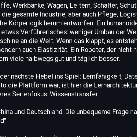
iffe, Werkbänke, Wagen, Leitern, Schalter, Schut
die gesamte Industrie, aber auch Pflege, Logis
he Körperlogik herum entworfen. Ein humanoid
b etwas Verführerisches: weniger Umbau der Wel
hine an die Welt. Wenn das klappt, es entsteht
ondern auch Elastizität. Ein Roboter, der nicht 
ern viele halbwegs gut und täglich besser.
er nächste Hebel ins Spiel: Lernfähigkeit, Date
o die Plattform war, ist hier die Lernarchitektu
eres Serienfokus: Wissenstransfer.
China und Deutschland: Die unbequeme Frage na
ld"