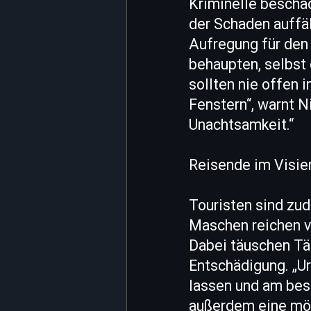
Kriminelle beschä
der Schaden auffäl
Aufregung für den 
behaupten, selbst
sollten nie offen 
Fenstern“, warnt N
Unachtsamkeit.“
Reisende im Visie
Touristen sind zud
Maschen reichen v
Dabei täuschen Tät
Entschädigung. „Ur
lassen und am best
außerdem eine mö