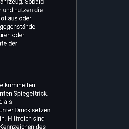
Fahrzeug. Sobald
– und nutzen die
Not aus oder
rtgegenstände
üren oder
nte der
e kriminellen
ten Spiegeltrick.
d als
 unter Druck setzen
n. Hilfreich sind
 Kennzeichen des