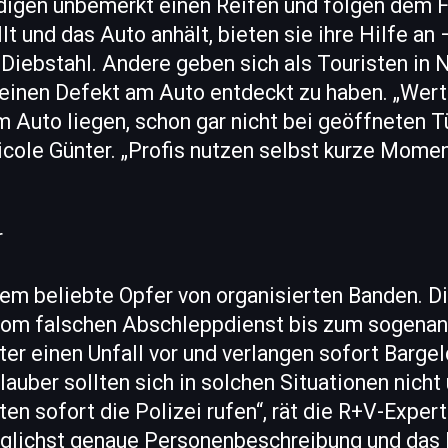
digen unbemerkt einen Reifen und folgen dem 
lt und das Auto anhält, bieten sie ihre Hilfe an 
Diebstahl. Andere geben sich als Touristen in 
 einen Defekt am Auto entdeckt zu haben. „We
im Auto liegen, schon gar nicht bei geöffneten T
icole Günter. „Profis nutzen selbst kurze Mome
r
em beliebte Opfer von organisierten Banden. Di
om falschen Abschleppdienst bis zum sogenann
er einen Unfall vor und verlangen sofort Bargel
lauber sollten sich in solchen Situationen nicht
en sofort die Polizei rufen“, rät die R+V-Experti
glichst genaue Personenbeschreibung und das