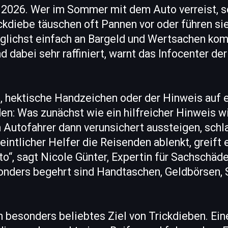
i 2026. Wer im Sommer mit dem Auto verreist, s
kdiebe täuschen oft Pannen vor oder führen sie
 Möglichst einfach an Bargeld und Wertsachen k
d dabei sehr raffiniert, warnt das Infocenter de
, hektische Handzeichen oder der Hinweis auf 
n: Was zunächst wie ein hilfreicher Hinweis wir
n Autofahrer dann verunsichert aussteigen, schl
intlicher Helfer die Reisenden ablenkt, greift
“, sagt Nicole Günter, Expertin für Sachschäd
onders begehrt sind Handtaschen, Geldbörsen,
n besonders beliebtes Ziel von Trickdieben. Ei